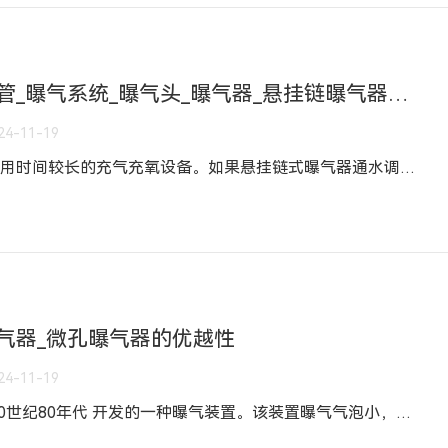
盘式微孔曝气器_曝气软管_曝气系统_曝气头_曝气器_悬挂链曝气器曝气头密度检测方法
24-11-19
曝气器是目前废水处理工艺中使用时间较长的充气充氧设备。如果悬挂链式曝气器通水调节，如何处理管道回流的情况？如果污泥从曝气盘管道返回，首先排出水解酸化池中的水，然后打开离心风机排出管道中的污泥。在盘式微孔曝气器宣布灌溉之前，应进行自然通风试验，离心风机在自然通风前运行后，将1/4-1/3的室外排气量送入生化微孔曝气软管道罐，并检查管道所有节点的焊 接和组装。质量、盘式微孔曝气器和微孔曝气软管不
曝气器_微孔曝气器的优越性
24-11-19
一、优越性 膜片微孔曝气器是20世纪80年代 开发的一种曝气装置。该装置曝气气泡小，气液面积大，气泡扩散均匀，无孔堵塞，耐腐蚀性强。然而，经过多年的运行，出现了一些难以解决的缺 陷。如：膜脱落、膜撕裂、膜打不开、污泥进入支气管等问题。因此，公司研发部与国内外许多高校和科研单位合作，克服了各种技术困难，改 革了膜曝气器，开发了21世纪新一代盘式膜微孔曝气器。二、主要技术性能 以ABS工程塑料