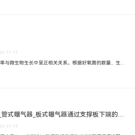
？
24-11-19
废水生化系统曝气池中，充氧效率与微生物生长中呈正相关关系。根据好氧菌的数量、生理特性、基底来提供溶氧器溶氧。质量特性和浓度要综合考虑。这种方法可以使活 性污泥处于有 机物降解的状态。实验结果表明，曝气池的溶氧量应保持在3~4mg/L的浓度范围内保持。污泥的性能不佳，会造成污水处理效果的降低。为了确保氧气供应充足，必 须依赖于一种装置即微孔曝气装置。曝气搅拌法 正是如此，具体实践如下：减小气泡
板式曝气器_微孔曝气器_管式曝气器​_板式曝气器通过支撑板下端的螺纹孔进气
24-11-19