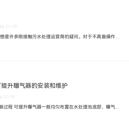
？
24-11-19
微孔曝气盘的安装间距是多少？想是许多刚接触污水处理运营商的疑问。对于不具备操作经验的人员，应确定微孔曝气盘的安放距离。要了解微孔曝气盘安装间距，首先要了解微孔曝气盘各型数的使用面积。普通微孔曝气盘的型号有两种，φ215mm和φ260mm的曝气盘分别在0.25-0.55㎡和0.35-0.75㎡之间。常用的方法是φ215mm一 平方排出3个、φ260mm曝气头、设置2.5个，这样的布置方式可以更
可提升曝气器的安装和维护
4-11-19
可提升曝气器的安装和维护1.安装过程 可提升曝气器一般均匀布置在水处理池底部，曝气器距池底300-500mm，纵向间距一般为500mm-1000左右。曝气主管根据图纸切管下料，管道画线，确定每套可提升管式曝气器的位置；安装膜片时，注意部分无孔膜片与地面垂直安装，膜片两端夹紧；膜片安装完毕后，将整套可提升曝气器安装到以前的开口位置；(注意开口位置应在同一水平面上)；所有管道安装后，安装曝气立管；