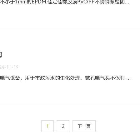
板式曝气器为长板式，膜片厚度不小于1mm的EPDM.硅定硅橡胶膜PVC/PP不锈钢螺栓固定在支撑板中间。 板式曝气器型号有：DN650-150.DH1100-200，整个曝气膜的开孔面积应大于0.78m2和0.176㎡，气泡直径为1~3mm。三元乙丙橡胶片（EPDM）.或者硅橡胶（SI），添加特殊添加剂以增加物理性质。进入板式曝气器的空气不需要进行空气净化，长期连续使用或停止后投入使用，
阀
24-11-19
曝气头制造商是一种新型的微孔曝气设备，用于市政污水的生化处理。微孔曝气头不仅有 效，而且突出了环保的特点。它与有些化学处理方法不同，同时会受到污染，有些曝气头厂家会加止回阀进去，有些则不会。加不加止回阀有什么区别？一、膜片曝气头止回阀。 先在曝气头内加止回阀，可防止污泥倒灌，从而不影响曝气头的使用。曝气盘采用物理方法对有害气体或物质进行处理。放入空气中，然后将氧气注入水中形成有氧循环，不
1
2
下一页