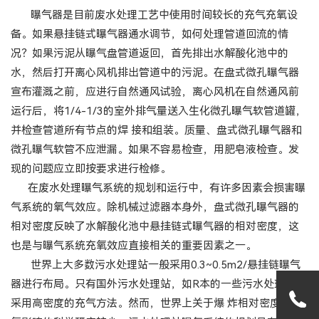
曝气器是目前废水处理工艺中使用时间较长的充气充氧设
备。如果悬挂链式曝气器通水调节，如何处理管道回流的情
况？如果污泥从曝气盘管道返回，首先排出水解酸化池中的
水，然后打开离心风机排出管道中的污泥。在盘式微孔曝气器
宣布灌溉之前，应进行自然通风试验，离心风机在自然通风前
运行后，将1/4-1/3的室外排气量送入生化微孔曝气软管道罐，
并检查管道所有节点的焊 接和组装。质量、盘式微孔曝气器和
微孔曝气软管不应泄漏。如果不容易检查，用肥皂液检查。发
现的问题应立即按要求进行检修。
在废水处理曝气系统的规划和运行中，有许多因素会损害曝
气系统的氧气效应。除机械过滤器本身外，盘式微孔曝气器的
相对密度反映了水解酸化池中悬挂链式曝气器的相对密度，这
也是与曝气系统充氧效应直接相关的重要因素之一。
世界上大多数污水处理站一般采用0.3~0.5m2/悬挂链曝气
器进行布局。只有国外污水处理站，如R本的一些污水处理站，
采用高密度的充气方法。然而，世界上关于爆 炸相对密度对充