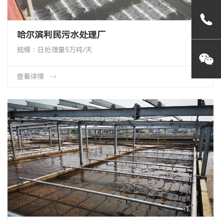
哈尔滨利民污水处理厂
规模∶日处理量5万吨/天
项目类型∶ 曝气系统改造
项目地址∶ 哈尔滨市利民开发区
本期曝气系统建设时间∶ 2017年12月
查看详情
项目工艺∶CASS工艺
产品类型∶ HMT-65-1000-EPDM 管式膜片微孔曝气器
产品数量∶4200套