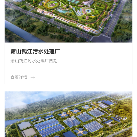
萧山钱江污水处理厂
萧山钱江污水处理厂四期
新增日处理量40万吨/日，地埋式污水处理厂
总规模达74万吨/日
中央水污染防治储备库项目杭州市2022年亚运会排水保障项目
查看详情
OTT盘式曝气器50000余套