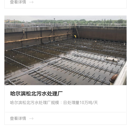
查看详情
产品数量∶ 2000套
哈尔滨松北污水处理厂
哈尔滨松北污水处理厂规模∶日处理量10万吨/天
项目类型∶曝气系统改造
项目地址∶哈尔滨市利民开发区
本期曝气系统建设时间∶ 2018年4月
查看详情
项目工艺∶CASS工艺
产品类型∶HMT-65-1000-EPDM 管式膜片微孔曝气器
产品数量∶ 4600套