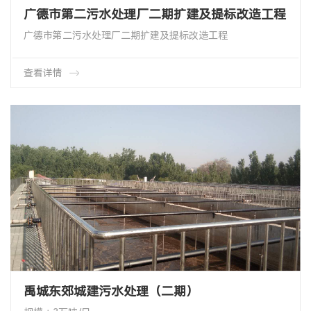
广德市第二污水处理厂二期扩建及提标改造工程
广德市第二污水处理厂二期扩建及提标改造工程
项目类型∶ 曝气系统改造
项目地址∶ 山东省单县化工园区
产品类型∶两管可提升曝气管HMT-65-1000
查看详情
产品数量∶ 1980个
禹城东郊城建污水处理（二期）