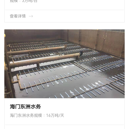
规模∶3万吨/日
项目类型∶ 曝气系统改造
项目地址∶ 山东省德州禹城市
产品类型∶HMT-65-1000-EPDM 可提升管式膜片微孔曝气器
查看详情
产品数量∶ 1920个
海门东洲水务
海门东洲水务规模∶16万吨/天
项目类型∶ 曝气系统改造
项目地址∶ 江苏南通
产品类型∶HMT-65-1000-TPU 管式膜片微孔曝气器